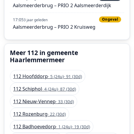
Aalsmeerderbrug – PRIO 2 Aalsmeerderdijk
17:05
Ongeval
3 jaar geleden
Aalsmeerderbrug – PRIO 2 Kruisweg
Meer 112 in gemeente
Haarlemmermeer
112 Hoofddorp
· 5 (24u)
· 91 (30d)
112 Schiphol
· 4 (24u)
· 87 (30d)
112 Nieuw-Vennep
· 33 (30d)
112 Rozenburg
· 22 (30d)
112 Badhoevedorp
· 1 (24u)
· 19 (30d)