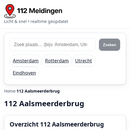
Licht & snel • realtime geüpdatet
Zoek
Zoek
Zoeken
112
plaats
meldingen
of
Amsterdam
Rotterdam
Utrecht
regio
Eindhoven
Home
112 Aalsmeerderbrug
112 Aalsmeerderbrug
Overzicht 112 Aalsmeerderbrug