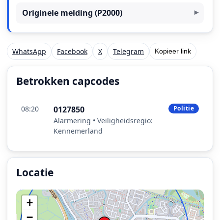
Originele melding (P2000)
WhatsApp
Facebook
X
Telegram
Kopieer link
Betrokken capcodes
08:20
0127850
Politie
Alarmering • Veiligheidsregio:
Kennemerland
Locatie
Locatie van het incident: Daalmeerpad, Alkmaar.
+
−