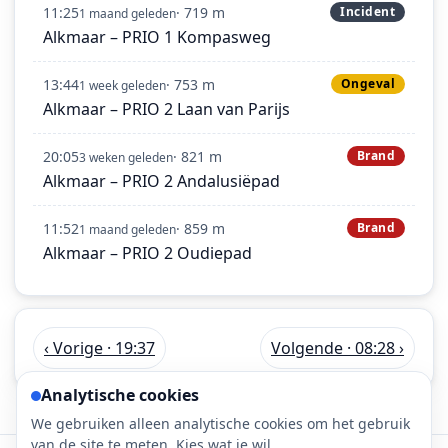
11:25
· 719 m
Incident
1 maand geleden
Alkmaar – PRIO 1 Kompasweg
13:44
· 753 m
Ongeval
1 week geleden
Alkmaar – PRIO 2 Laan van Parijs
20:05
· 821 m
Brand
3 weken geleden
Alkmaar – PRIO 2 Andalusiëpad
11:52
· 859 m
Brand
1 maand geleden
Alkmaar – PRIO 2 Oudiepad
‹ Vorige · 19:37
Volgende · 08:28 ›
Analytische cookies
We gebruiken alleen analytische cookies om het gebruik
van de site te meten. Kies wat je wil.