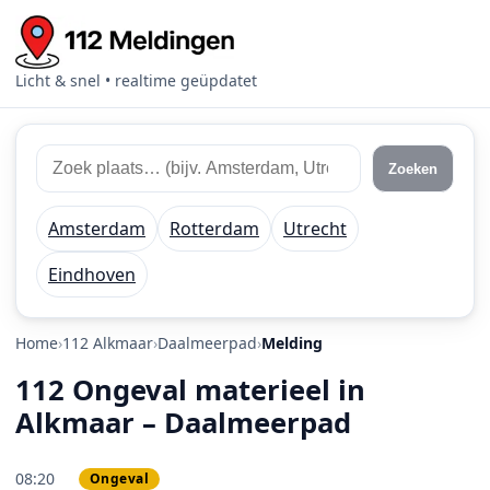
Licht & snel • realtime geüpdatet
Zoek 112 meldingen
Zoek plaats of regio
Zoeken
Amsterdam
Rotterdam
Utrecht
Eindhoven
Home
112 Alkmaar
Daalmeerpad
Melding
112 Ongeval materieel in
Alkmaar – Daalmeerpad
08:20
Ongeval
PRIO 2