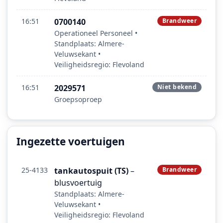
16:51
0700140
Brandweer
Operationeel Personeel •
Standplaats: Almere-
Veluwsekant •
Veiligheidsregio: Flevoland
16:51
2029571
Niet bekend
Groepsoproep
Ingezette voertuigen
25-4133
tankautospuit (TS)
–
Brandweer
blusvoertuig
Standplaats: Almere-
Veluwsekant •
Veiligheidsregio: Flevoland