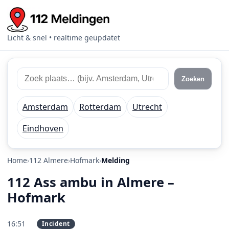
Licht & snel • realtime geüpdatet
Zoek 112 meldingen
Zoek plaats of regio
Zoeken
Amsterdam
Rotterdam
Utrecht
Eindhoven
Home
112 Almere
Hofmark
Melding
112 Ass ambu in Almere –
Hofmark
16:51
Incident
PRIO 1