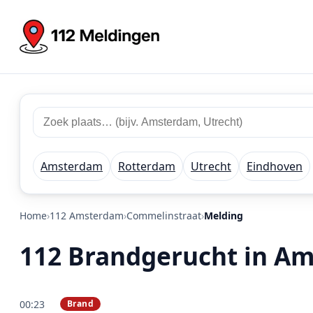
Zoek 112 meldingen
Zoek plaats of regio
Amsterdam
Rotterdam
Utrecht
Eindhoven
Home
112 Amsterdam
Commelinstraat
Melding
112 Brandgerucht in A
00:23
Brand
PRIO 2