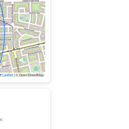
Leaflet
|
© OpenStreetMap
r.