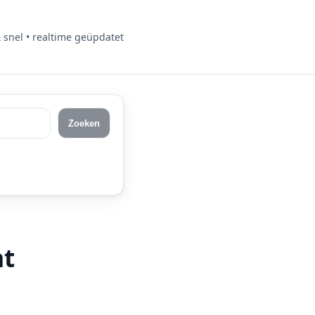
& snel • realtime geüpdatet
Zoeken
at