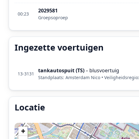
2029581
00:23
Groepsoproep
Ingezette voertuigen
tankautospuit (TS)
– blusvoertuig
13-3131
Standplaats: Amsterdam Nico • Veiligheidsregi
Locatie
Locatie van het incident: Commelinstraat, Amsterda
+