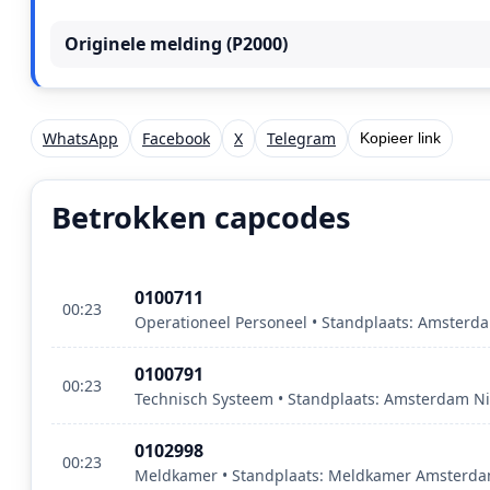
Originele melding (P2000)
WhatsApp
Facebook
X
Telegram
Kopieer link
Betrokken capcodes
0100711
00:23
Operationeel Personeel • Standplaats: Amsterd
0100791
00:23
Technisch Systeem • Standplaats: Amsterdam Ni
0102998
00:23
Meldkamer • Standplaats: Meldkamer Amsterdam