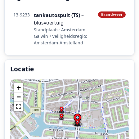
13-9233
tankautospuit (TS)
–
Brandweer
blusvoertuig
Standplaats: Amsterdam
Galwin • Veiligheidsregio:
Amsterdam-Amstelland
Locatie
Locatie van het incident: Ferdinand Bolstraat, Amsterd
+
−