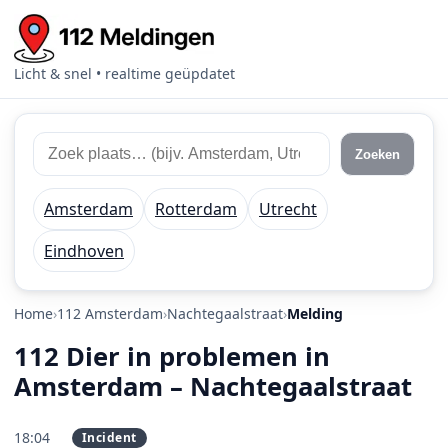
Licht & snel • realtime geüpdatet
Zoek 112 meldingen
Zoek plaats of regio
Zoeken
Amsterdam
Rotterdam
Utrecht
Eindhoven
Home
112 Amsterdam
Nachtegaalstraat
Melding
112 Dier in problemen in
Amsterdam – Nachtegaalstraat
18:04
Incident
PRIO 2