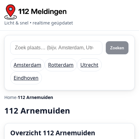
Licht & snel • realtime geüpdatet
Zoek
Zoek
Zoeken
112
plaats
meldingen
of
Amsterdam
Rotterdam
Utrecht
regio
Eindhoven
Home
112 Arnemuiden
112 Arnemuiden
Overzicht 112 Arnemuiden