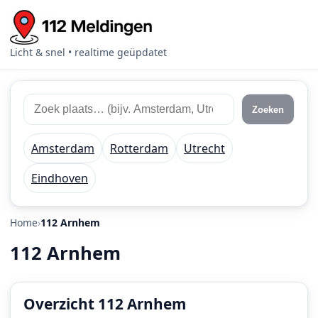
Licht & snel • realtime geüpdatet
Zoek
Zoek
Zoeken
112
plaats
meldingen
of
Amsterdam
Rotterdam
Utrecht
regio
Eindhoven
Home
112 Arnhem
112 Arnhem
Overzicht 112 Arnhem