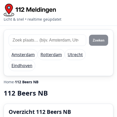
Licht & snel • realtime geüpdatet
Zoek
Zoek
Zoeken
112
plaats
meldingen
of
Amsterdam
Rotterdam
Utrecht
regio
Eindhoven
Home
112 Beers NB
112 Beers NB
Overzicht 112 Beers NB