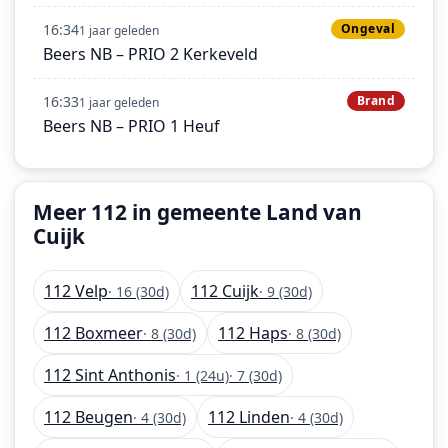
16:34
Ongeval
1 jaar geleden
Beers NB – PRIO 2 Kerkeveld
16:33
Brand
1 jaar geleden
Beers NB – PRIO 1 Heuf
Meer 112 in gemeente Land van
Cuijk
112 Velp
112 Cuijk
· 16 (30d)
· 9 (30d)
112 Boxmeer
112 Haps
· 8 (30d)
· 8 (30d)
112 Sint Anthonis
· 1 (24u)
· 7 (30d)
112 Beugen
112 Linden
· 4 (30d)
· 4 (30d)