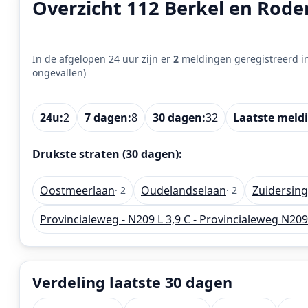
Overzicht 112 Berkel en Roden
In de afgelopen 24 uur zijn er
2
meldingen geregistreerd i
ongevallen)
24u:
2
7 dagen:
8
30 dagen:
32
Laatste meld
Drukste straten (30 dagen):
Oostmeerlaan
Oudelandselaan
Zuidersing
· 2
· 2
Provincialeweg - N209 L 3,9 C - Provincialeweg N209
Verdeling laatste 30 dagen