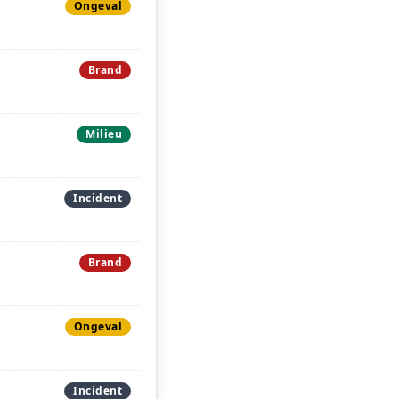
Ongeval
Brand
Milieu
Incident
Brand
Ongeval
Incident