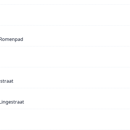
e Romenpad
straat
Lingestraat