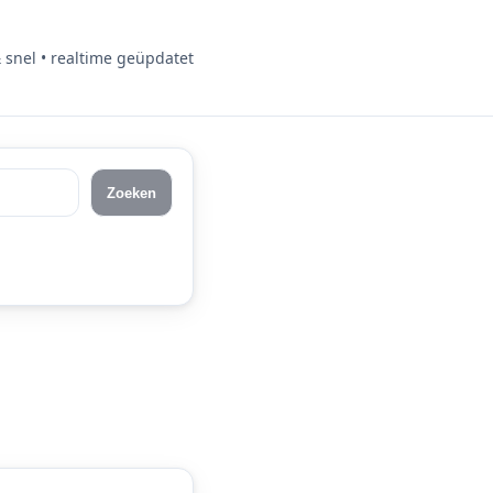
& snel • realtime geüpdatet
Zoeken