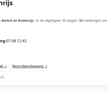
rijs
n
Berkel en Rodenrijs
. In de afgelopen 30 dagen:
32
meldingen (me
ing:
07-08 12:43
el
Noordeindseweg
· 2
· 2
· 1