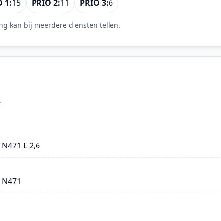
 1:
15
PRIO 2:
11
PRIO 3:
6
ng kan bij meerdere diensten tellen.
.
 N471 L 2,6
- N471