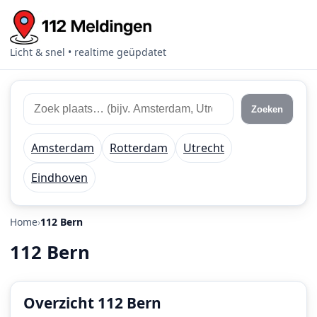
Licht & snel • realtime geüpdatet
Zoek
Zoek
Zoeken
112
plaats
meldingen
of
Amsterdam
Rotterdam
Utrecht
regio
Eindhoven
Home
112 Bern
112 Bern
Overzicht 112 Bern