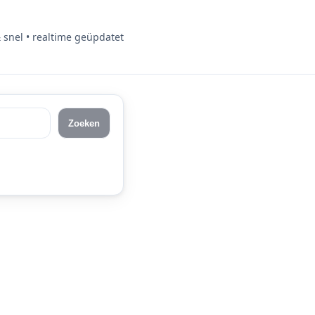
& snel • realtime geüpdatet
Zoeken