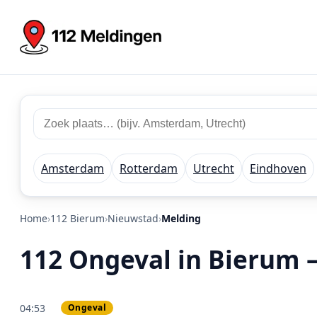
Zoek 112 meldingen
Zoek plaats of regio
Amsterdam
Rotterdam
Utrecht
Eindhoven
Home
112 Bierum
Nieuwstad
Melding
112 Ongeval in Bierum 
04:53
Ongeval
PRIO 1