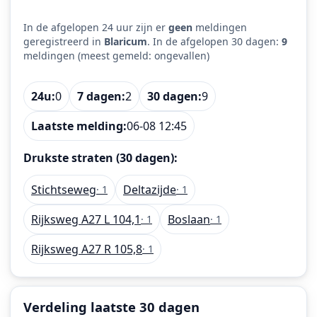
In de afgelopen 24 uur zijn er
geen
meldingen
geregistreerd in
Blaricum
. In de afgelopen 30 dagen:
9
meldingen (meest gemeld: ongevallen)
24u:
0
7 dagen:
2
30 dagen:
9
Laatste melding:
06-08 12:45
Drukste straten (30 dagen):
Stichtseweg
Deltazijde
· 1
· 1
Rijksweg A27 L 104,1
Boslaan
· 1
· 1
Rijksweg A27 R 105,8
· 1
Verdeling laatste 30 dagen