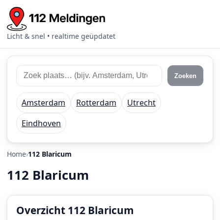
Licht & snel • realtime geüpdatet
Zoek
Zoek
Zoeken
112
plaats
meldingen
of
Amsterdam
Rotterdam
Utrecht
regio
Eindhoven
Home
112 Blaricum
112 Blaricum
Overzicht 112 Blaricum