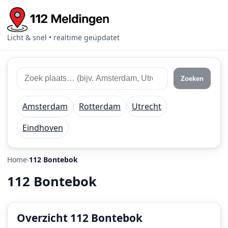
Licht & snel • realtime geüpdatet
Zoek
Zoek
Zoeken
112
plaats
meldingen
of
Amsterdam
Rotterdam
Utrecht
regio
Eindhoven
Home
112 Bontebok
112 Bontebok
Overzicht 112 Bontebok