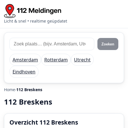
Licht & snel • realtime geüpdatet
Zoek
Zoek
Zoeken
112
plaats
meldingen
of
Amsterdam
Rotterdam
Utrecht
regio
Eindhoven
Home
112 Breskens
112 Breskens
Overzicht 112 Breskens