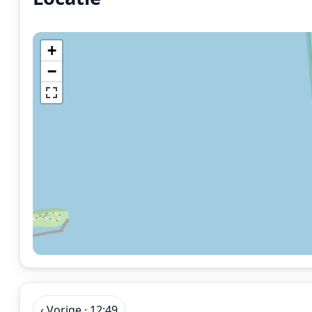
+
−
‹ Vorige · 12:49