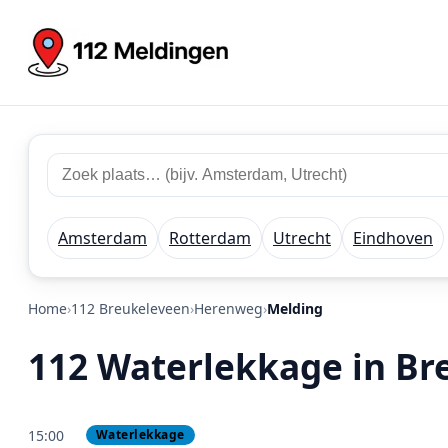
Zoek 112 meldingen
Zoek plaats of regio
Amsterdam
Rotterdam
Utrecht
Eindhoven
Home
112 Breukeleveen
Herenweg
Melding
112 Waterlekkage in B
15:00
Waterlekkage
PRIO 2