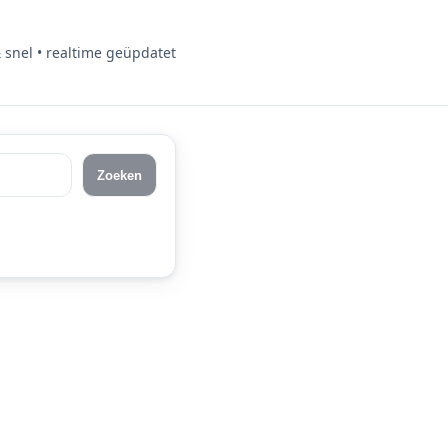
& snel • realtime geüpdatet
Zoeken