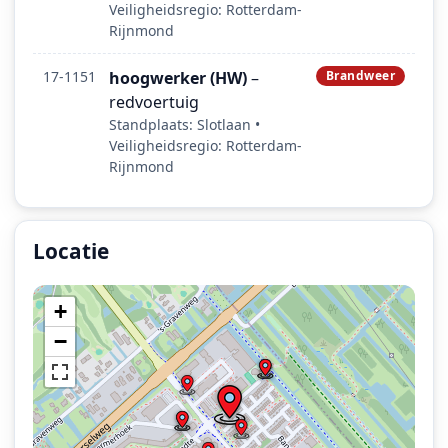
Veiligheidsregio: Rotterdam-
Rijnmond
17-1151
hoogwerker (HW)
–
Brandweer
redvoertuig
Standplaats: Slotlaan •
Veiligheidsregio: Rotterdam-
Rijnmond
Locatie
Locatie van het incident: Namleastraat, Capelle aan den 
+
−