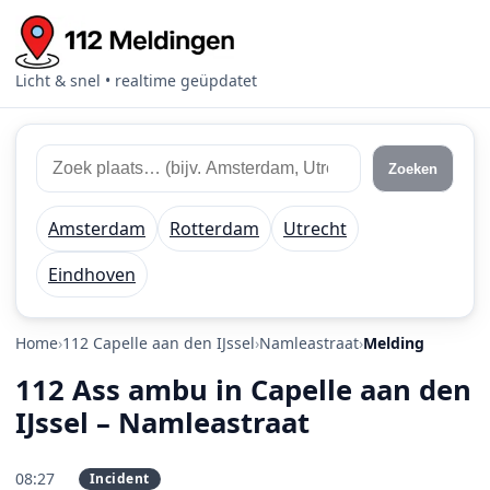
Licht & snel • realtime geüpdatet
Zoek 112 meldingen
Zoek plaats of regio
Zoeken
Amsterdam
Rotterdam
Utrecht
Eindhoven
Home
112 Capelle aan den IJssel
Namleastraat
Melding
112 Ass ambu in Capelle aan den
IJssel – Namleastraat
08:27
Incident
PRIO 1