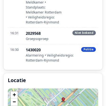
Meldkamer •
Standplaats:
Meldkamer Rotterdam
• Veiligheidsregio:
Rotterdam-Rijnmond
16:31
2029568
Niet bekend
Groepsoproep
16:30
1430020
Politie
Alarmering • Veiligheidsregio:
Rotterdam-Rijnmond
Locatie
Locatie van het incident: Noorderbreedte, Capelle aan d
+
−