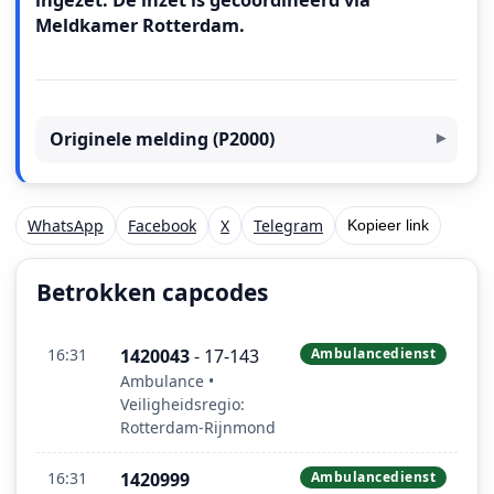
ingezet. De inzet is gecoördineerd via
Meldkamer Rotterdam.
Originele melding (P2000)
WhatsApp
Facebook
X
Telegram
Kopieer link
Betrokken capcodes
16:31
1420043
- 17-143
Ambulancedienst
Ambulance •
Veiligheidsregio:
Rotterdam-Rijnmond
16:31
1420999
Ambulancedienst