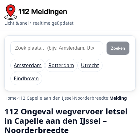
Licht & snel • realtime geüpdatet
Zoek 112 meldingen
Zoek plaats of regio
Zoeken
Amsterdam
Rotterdam
Utrecht
Eindhoven
Home
112 Capelle aan den IJssel
Noorderbreedte
Melding
112 Ongeval wegvervoer letsel
in Capelle aan den IJssel –
Noorderbreedte