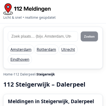
Licht & snel • realtime geüpdatet
Zoek
Zoek
Zoeken
112
plaats
meldingen
of
Amsterdam
Rotterdam
Utrecht
regio
Eindhoven
Home
112 Dalerpeel
Steigerwijk
112 Steigerwijk – Dalerpeel
Meldingen in Steigerwijk, Dalerpeel