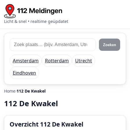
Licht & snel • realtime geüpdatet
Zoek
Zoek
Zoeken
112
plaats
meldingen
of
Amsterdam
Rotterdam
Utrecht
regio
Eindhoven
Home
112 De Kwakel
112 De Kwakel
Overzicht 112 De Kwakel