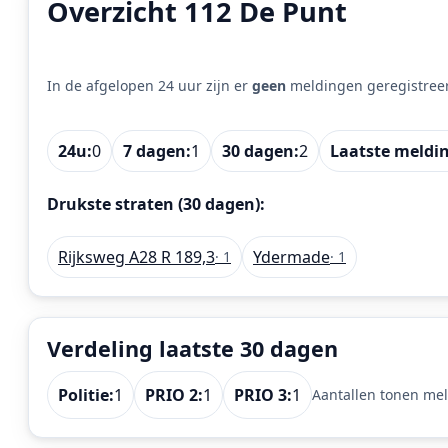
Overzicht 112 De Punt
In de afgelopen 24 uur zijn er
geen
meldingen geregistree
24u:
0
7 dagen:
1
30 dagen:
2
Laatste meldi
Drukste straten (30 dagen):
Rijksweg A28 R 189,3
Ydermade
· 1
· 1
Verdeling laatste 30 dagen
Politie:
1
PRIO 2:
1
PRIO 3:
1
Aantallen tonen mel