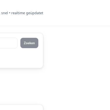
& snel • realtime geüpdatet
Zoeken