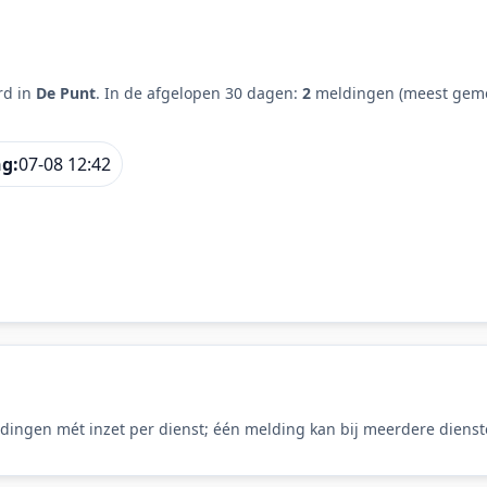
rd in
De Punt
. In de afgelopen 30 dagen:
2
meldingen (meest geme
ng:
07-08 12:42
dingen mét inzet per dienst; één melding kan bij meerdere dienste