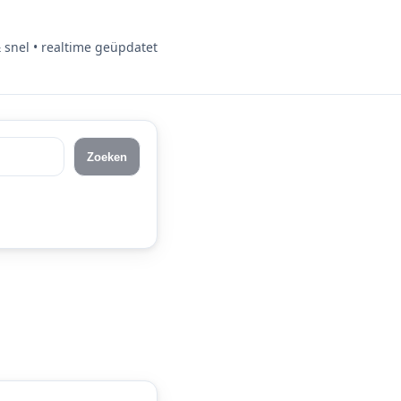
& snel • realtime geüpdatet
Zoeken