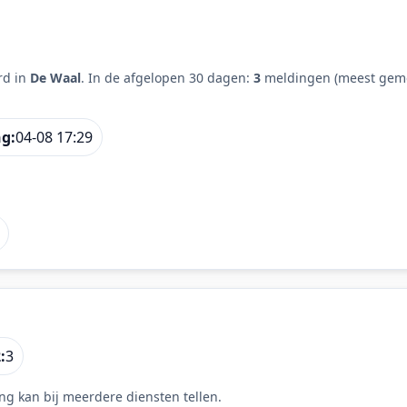
rd in
De Waal
. In de afgelopen 30 dagen:
3
meldingen (meest geme
ng:
04-08 17:29
:
3
ng kan bij meerdere diensten tellen.