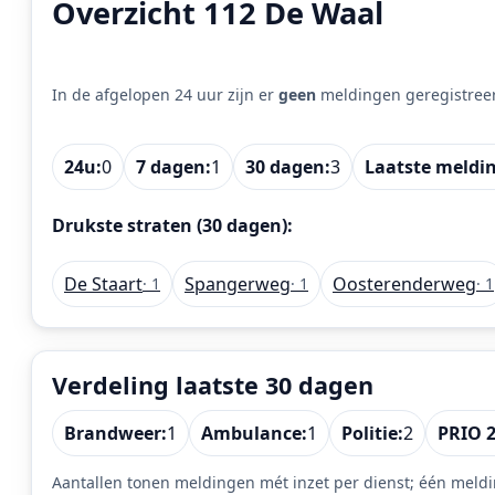
Overzicht 112 De Waal
In de afgelopen 24 uur zijn er
geen
meldingen geregistree
24u:
0
7 dagen:
1
30 dagen:
3
Laatste meldi
Drukste straten (30 dagen):
De Staart
Spangerweg
Oosterenderweg
· 1
· 1
· 1
Verdeling laatste 30 dagen
Brandweer:
1
Ambulance:
1
Politie:
2
PRIO 2
Aantallen tonen meldingen mét inzet per dienst; één meldi