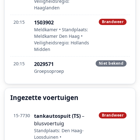
Veiligheidsregio:
Haaglanden
20:15
1503902
Brandweer
Meldkamer • Standplaats:
Meldkamer Den Haag •
Veiligheidsregio: Hollands
Midden
20:15
2029571
Niet bekend
Groepsoproep
Ingezette voertuigen
15-7730
tankautospuit (TS)
–
Brandweer
blusvoertuig
Standplaats: Den Haag-
Loosduinen •