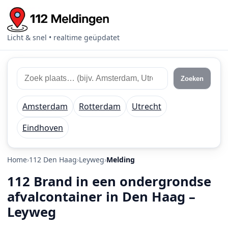
Licht & snel • realtime geüpdatet
Zoek 112 meldingen
Zoek plaats of regio
Zoeken
Amsterdam
Rotterdam
Utrecht
Eindhoven
Home
112 Den Haag
Leyweg
Melding
112 Brand in een ondergrondse
afvalcontainer in Den Haag –
Leyweg