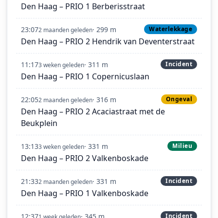
Den Haag – PRIO 1 Berberisstraat
23:07
· 299 m
Waterlekkage
2 maanden geleden
Den Haag – PRIO 2 Hendrik van Deventerstraat
11:17
· 311 m
Incident
3 weken geleden
Den Haag – PRIO 1 Copernicuslaan
22:05
· 316 m
Ongeval
2 maanden geleden
Den Haag – PRIO 2 Acaciastraat met de
Beukplein
13:13
· 331 m
Milieu
3 weken geleden
Den Haag – PRIO 2 Valkenboskade
21:33
· 331 m
Incident
2 maanden geleden
Den Haag – PRIO 1 Valkenboskade
12:37
· 345 m
Incident
1 week geleden