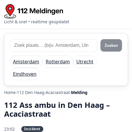
Licht & snel • realtime geüpdatet
Zoek 112 meldingen
Zoek plaats of regio
Zoeken
Amsterdam
Rotterdam
Utrecht
Eindhoven
Home
112 Den Haag
Acaciastraat
Melding
112 Ass ambu in Den Haag –
Acaciastraat
23:02
Incident
PRIO 2