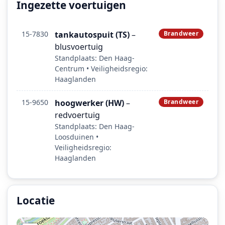
Ingezette voertuigen
15-7830
tankautospuit (TS)
–
Brandweer
blusvoertuig
Standplaats: Den Haag-
Centrum • Veiligheidsregio:
Haaglanden
15-9650
hoogwerker (HW)
–
Brandweer
redvoertuig
Standplaats: Den Haag-
Loosduinen •
Veiligheidsregio:
Haaglanden
Locatie
Locatie van het incident: Acaciastraat, Den Haag.