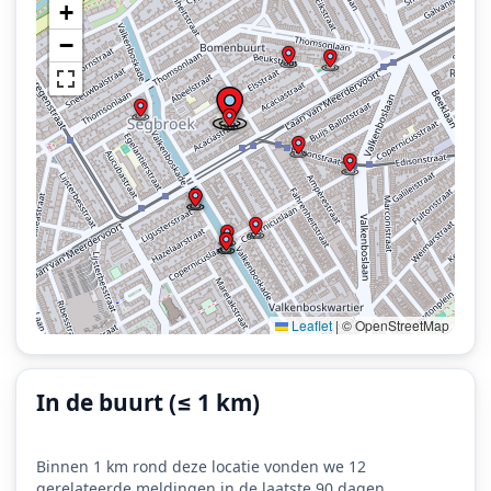
+
−
Leaflet
|
© OpenStreetMap
In de buurt (≤ 1 km)
Binnen 1 km rond deze locatie vonden we 12
gerelateerde meldingen in de laatste 90 dagen,