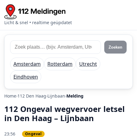
Licht & snel • realtime geüpdatet
Zoek 112 meldingen
Zoek plaats of regio
Zoeken
Amsterdam
Rotterdam
Utrecht
Eindhoven
Home
112 Den Haag
Lijnbaan
Melding
112 Ongeval wegvervoer letsel
in Den Haag – Lijnbaan
23:56
Ongeval
PRIO 1