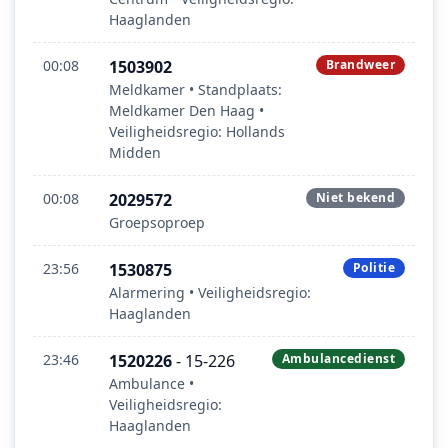
Haaglanden
00:08
1503902
Brandweer
Meldkamer • Standplaats:
Meldkamer Den Haag •
Veiligheidsregio: Hollands
Midden
00:08
2029572
Niet bekend
Groepsoproep
23:56
1530875
Politie
Alarmering • Veiligheidsregio:
Haaglanden
23:46
1520226
- 15-226
Ambulancedienst
Ambulance •
Veiligheidsregio:
Haaglanden