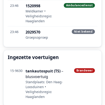
23:46
1520998
Ambulancedienst
Meldkamer •
Veiligheidsregio:
Haaglanden
23:46
2029570
Niet bekend
Groepsoproep
Ingezette voertuigen
15-9630
tankautospuit (TS)
–
Brandweer
blusvoertuig
Standplaats: Den Haag-
Loosduinen •
Veiligheidsregio:
Haaglanden