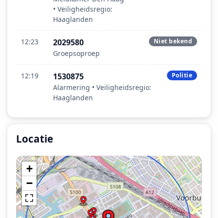
• Veiligheidsregio:
Haaglanden
12:23
2029580
Niet bekend
Groepsoproep
12:19
1530875
Politie
Alarmering • Veiligheidsregio:
Haaglanden
Locatie
Locatie van het incident: Zonweg, Den Haag.
+
−