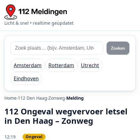
Licht & snel • realtime geüpdatet
Zoek 112 meldingen
Zoek plaats of regio
Zoeken
Amsterdam
Rotterdam
Utrecht
Eindhoven
Home
112 Den Haag
Zonweg
Melding
112 Ongeval wegvervoer letsel
in Den Haag – Zonweg
12:19
Ongeval
PRIO 1