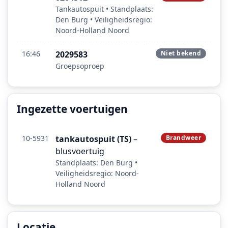
Tankautospuit • Standplaats:
Den Burg • Veiligheidsregio:
Noord-Holland Noord
16:46
2029583
Niet bekend
Groepsoproep
Ingezette voertuigen
10-5931
tankautospuit (TS)
–
Brandweer
blusvoertuig
Standplaats: Den Burg •
Veiligheidsregio: Noord-
Holland Noord
Locatie
Locatie van het incident: De Rede, Den Hoorn.