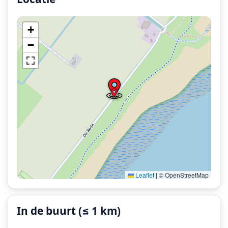
+
−
Leaflet
|
© OpenStreetMap
In de buurt (≤ 1 km)