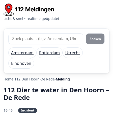
Licht & snel • realtime geüpdatet
Zoek 112 meldingen
Zoek plaats of regio
Zoeken
Amsterdam
Rotterdam
Utrecht
Eindhoven
Home
112 Den Hoorn
De Rede
Melding
112 Dier te water in Den Hoorn –
De Rede
16:46
Incident
PRIO 2