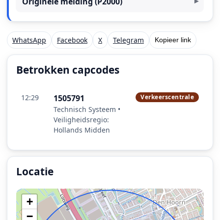
Originele melding (P2000)
WhatsApp
Facebook
X
Telegram
Kopieer link
Betrokken capcodes
12:29
1505791
Verkeerscentrale
Technisch Systeem •
Veiligheidsregio:
Hollands Midden
Locatie
Locatie van het incident: Rijksweg A4 R 55,6, Den Hoorn
+
−