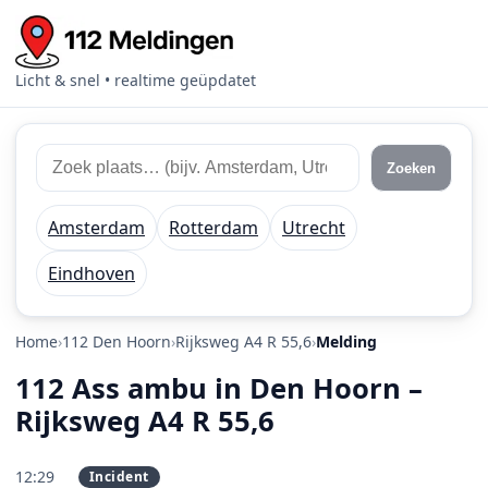
Licht & snel • realtime geüpdatet
Zoek 112 meldingen
Zoek plaats of regio
Zoeken
Amsterdam
Rotterdam
Utrecht
Eindhoven
Home
112 Den Hoorn
Rijksweg A4 R 55,6
Melding
112 Ass ambu in Den Hoorn –
Rijksweg A4 R 55,6
12:29
Incident
PRIO 1