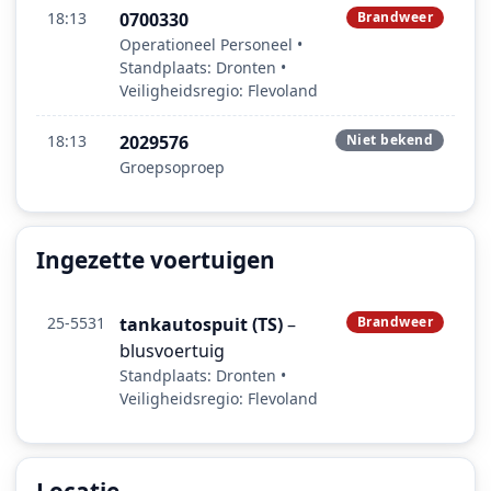
18:13
0700330
Brandweer
Operationeel Personeel •
Standplaats: Dronten •
Veiligheidsregio: Flevoland
18:13
2029576
Niet bekend
Groepsoproep
Ingezette voertuigen
25-5531
tankautospuit (TS)
–
Brandweer
blusvoertuig
Standplaats: Dronten •
Veiligheidsregio: Flevoland
Locatie
Locatie van het incident: Het Havenplein, Dronten.