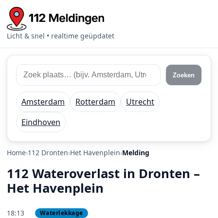
Licht & snel • realtime geüpdatet
Zoek 112 meldingen
Zoek plaats of regio
Zoeken
Amsterdam
Rotterdam
Utrecht
Eindhoven
Home
112 Dronten
Het Havenplein
Melding
112 Wateroverlast in Dronten –
Het Havenplein
18:13
Waterlekkage
PRIO 2