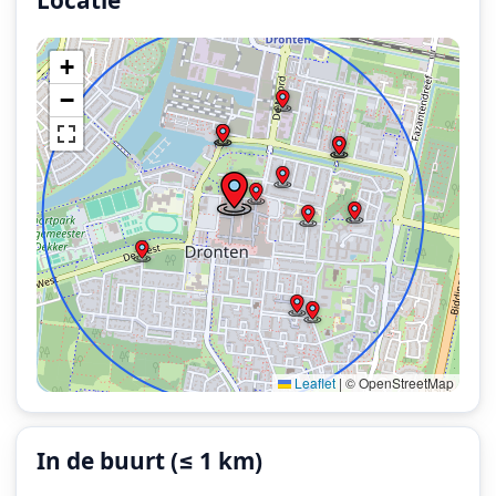
+
−
Leaflet
|
© OpenStreetMap
In de buurt (≤ 1 km)