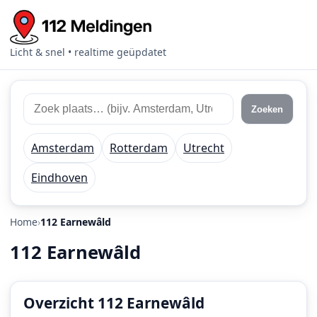
Licht & snel • realtime geüpdatet
Zoek
Zoek
Zoeken
112
plaats
meldingen
of
Amsterdam
Rotterdam
Utrecht
regio
Eindhoven
Home
112 Earnewâld
112 Earnewâld
Overzicht 112 Earnewâld