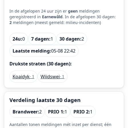
In de afgelopen 24 uur zijn er
geen
meldingen
geregistreerd in
Earnewâld
. In de afgelopen 30 dagen:
2
meldingen (meest gemeld: milieu-incidenten)
24u:
0
7 dagen:
1
30 dagen:
2
Laatste melding:
05-08 22:42
Drukste straten (30 dagen):
Koaidyk
Wiidswei
· 1
· 1
Verdeling laatste 30 dagen
Brandweer:
2
PRIO 1:
1
PRIO 2:
1
Aantallen tonen meldingen mét inzet per dienst; één