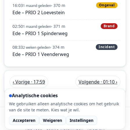
16:03
· 370 m
Ongeval
1 maand geleden
Ede – PRIO 2 Loevestein
02:50
· 371 m
Brand
1 maand geleden
Ede – PRIO 1 Spinderweg
08:33
· 374 m
Incident
2 weken geleden
Ede – PRIO 1 Veenderweg
‹ Vorige · 17:59
Volgende · 01:10 ›
Analytische cookies
We gebruiken alleen analytische cookies om het gebruik
van de site te meten. Kies wat je wil.
©
2026
112-meldingen.nl • 112 meldingen is onderdeel
van DaLec.
Accepteren
Weigeren
Instellingen
RSS feed
·
Cookie-instellingen
·
Telegram