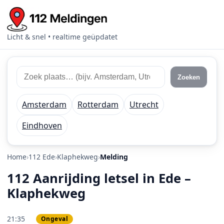
Licht & snel • realtime geüpdatet
Zoek 112 meldingen
Zoek plaats of regio
Zoeken
Amsterdam
Rotterdam
Utrecht
Eindhoven
Home
112 Ede
Klaphekweg
Melding
112 Aanrijding letsel in Ede –
Klaphekweg
21:35
Ongeval
PRIO 2