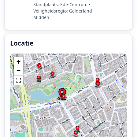
Standplaats: Ede-Centrum •
Veiligheidsregio: Gelderland
Midden
Locatie
Locatie van het incident: Klaphekweg, Ede.
+
−