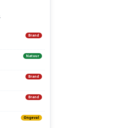
.
Brand
Natuur
Brand
Brand
Ongeval