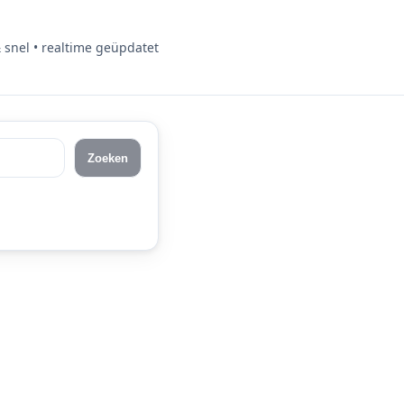
& snel • realtime geüpdatet
Zoeken