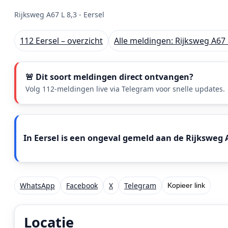
Rijksweg A67 L 8,3 - Eersel
112 Eersel – overzicht
Alle meldingen: Rijksweg A67 L
🚨 Dit soort meldingen direct ontvangen?
Volg 112-meldingen live via Telegram voor snelle updates.
Meldingstekst
In Eersel is een ongeval gemeld aan de Rijksweg A
WhatsApp
Facebook
X
Telegram
Kopieer link
Locatie
Locatie van het incident: Rijksweg A67 L 8,3, Eersel.