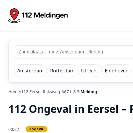
Zoek 112 meldingen
Zoek plaats of regio
Amsterdam
Rotterdam
Utrecht
Eindhoven
Home
112 Eersel
Rijksweg A67 L 8,3
Melding
112 Ongeval in Eersel – 
00:22
Ongeval
PRIO 3