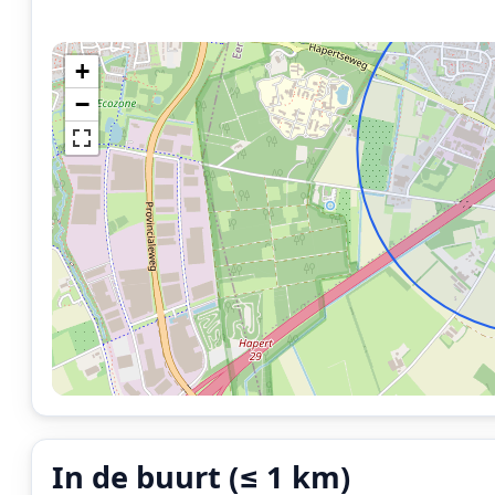
+
−
In de buurt (≤ 1 km)