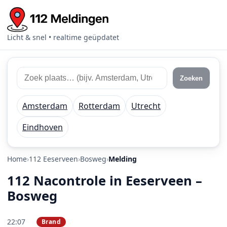
Licht & snel • realtime geüpdatet
Zoek 112 meldingen
Zoek plaats of regio
Zoeken
Amsterdam
Rotterdam
Utrecht
Eindhoven
Home
112 Eeserveen
Bosweg
Melding
112 Nacontrole in Eeserveen –
Bosweg
22:07
Brand
PRIO 2