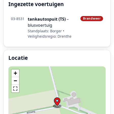
Ingezette voertuigen
03-8531
tankautospuit (TS)
–
Brandweer
blusvoertuig
Standplaats: Borger •
Veiligheidsregio: Drenthe
Locatie
Locatie van het incident: Bosweg, Eeserveen.
+
−