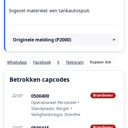
Ingezet materieel: een tankautospuit.
Originele melding (P2000)
WhatsApp
Facebook
X
Telegram
Kopieer link
Betrokken capcodes
22:07
0500400
Brandweer
Operationeel Personeel •
Standplaats: Borger •
Veiligheidsregio: Drenthe
22:07
Brandweer