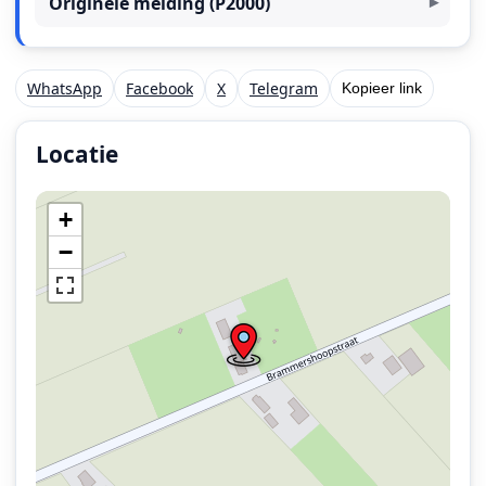
Originele melding (P2000)
WhatsApp
Facebook
X
Telegram
Kopieer link
Locatie
Locatie van het incident: Brammershoopstraat, Eeserv
+
−