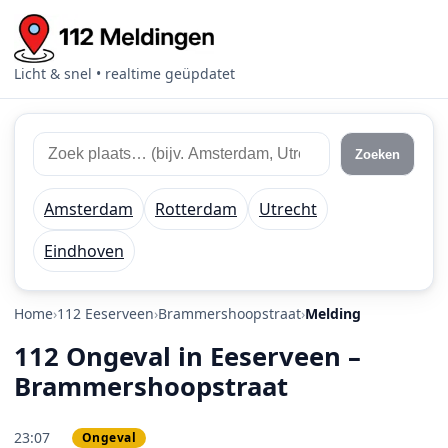
Licht & snel • realtime geüpdatet
Zoek 112 meldingen
Zoek plaats of regio
Zoeken
Amsterdam
Rotterdam
Utrecht
Eindhoven
Home
112 Eeserveen
Brammershoopstraat
Melding
112 Ongeval in Eeserveen –
Brammershoopstraat
23:07
Ongeval
PRIO 1