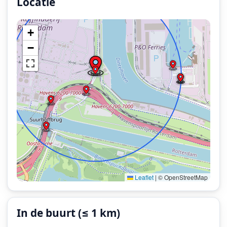
Locatie
Locatie van het incident: Dintelweg, Europoort Rotter
+
−
Leaflet
|
© OpenStreetMap
In de buurt (≤ 1 km)