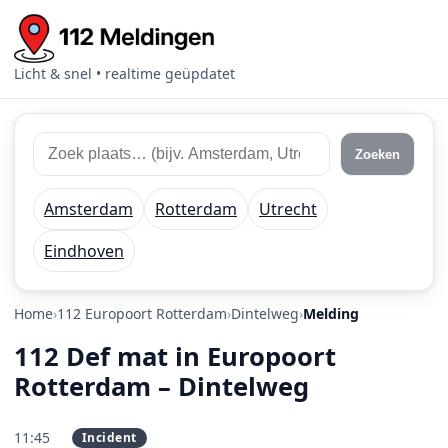
Licht & snel • realtime geüpdatet
Zoek 112 meldingen
Zoek plaats of regio
Zoeken
Amsterdam
Rotterdam
Utrecht
Eindhoven
Home
112 Europoort Rotterdam
Dintelweg
Melding
112 Def mat in Europoort
Rotterdam – Dintelweg
11:45
Incident
PRIO 2