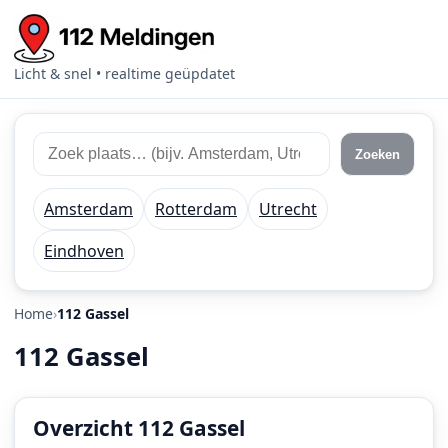
Licht & snel • realtime geüpdatet
Zoek
Zoek
Zoeken
112
plaats
meldingen
of
Amsterdam
Rotterdam
Utrecht
regio
Eindhoven
Home
112 Gassel
112 Gassel
Overzicht 112 Gassel