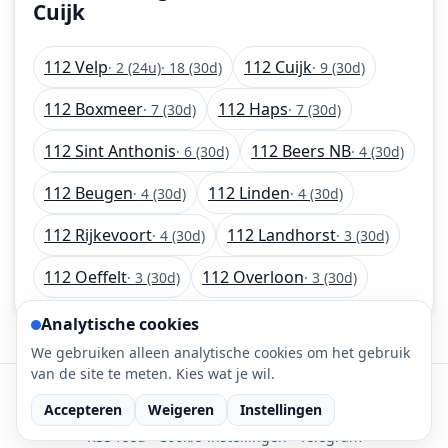
Cuijk
112 Velp
112 Cuijk
· 2 (24u)
· 18 (30d)
· 9 (30d)
112 Boxmeer
112 Haps
· 7 (30d)
· 7 (30d)
112 Sint Anthonis
112 Beers NB
· 6 (30d)
· 4 (30d)
112 Beugen
112 Linden
· 4 (30d)
· 4 (30d)
112 Rijkevoort
112 Landhorst
· 4 (30d)
· 3 (30d)
112 Oeffelt
112 Overloon
· 3 (30d)
· 3 (30d)
Analytische cookies
We gebruiken alleen analytische cookies om het gebruik
van de site te meten. Kies wat je wil.
©
2026
112-meldingen.nl • 112 meldingen is onderdeel
Accepteren
Weigeren
Instellingen
van DaLec.
RSS feed
·
Cookie-instellingen
·
Telegram