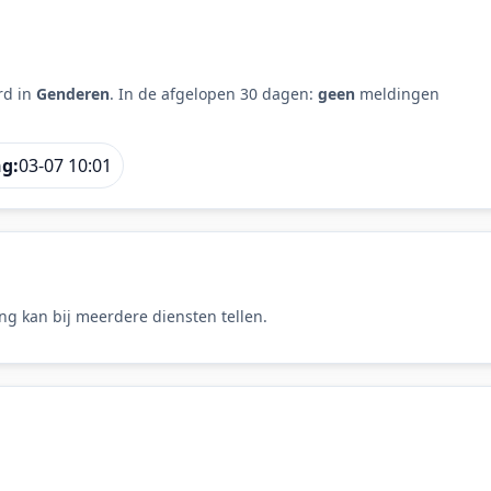
rd in
Genderen
. In de afgelopen 30 dagen:
geen
meldingen
ng:
03-07 10:01
ng kan bij meerdere diensten tellen.