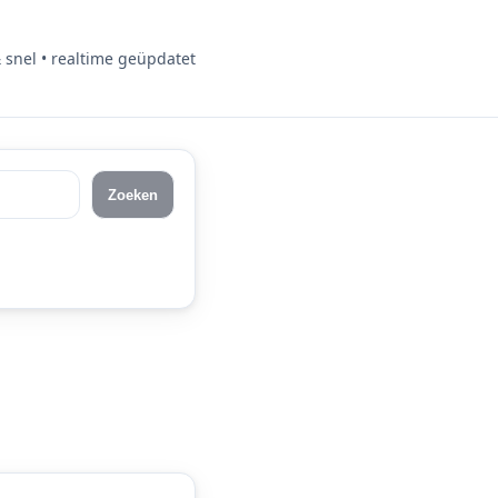
& snel • realtime geüpdatet
Zoeken