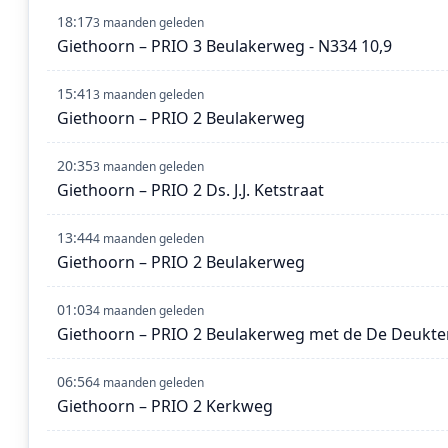
18:17
3 maanden geleden
Giethoorn – PRIO 3 Beulakerweg - N334 10,9
15:41
3 maanden geleden
Giethoorn – PRIO 2 Beulakerweg
20:35
3 maanden geleden
Giethoorn – PRIO 2 Ds. J.J. Ketstraat
13:44
4 maanden geleden
Giethoorn – PRIO 2 Beulakerweg
01:03
4 maanden geleden
Giethoorn – PRIO 2 Beulakerweg met de De Deukte
06:56
4 maanden geleden
Giethoorn – PRIO 2 Kerkweg