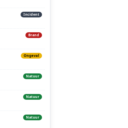
Incident
Brand
Ongeval
Natuur
Natuur
Natuur