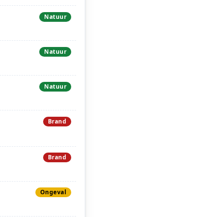
Natuur
Natuur
Natuur
Brand
Brand
Ongeval