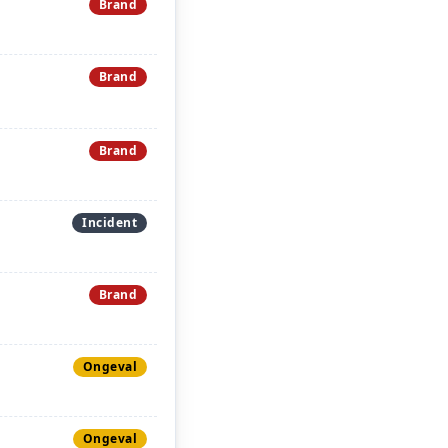
Brand
Brand
Brand
Incident
Brand
Ongeval
Ongeval