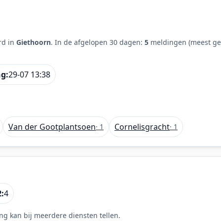
rd in
Giethoorn
. In de afgelopen 30 dagen:
5
meldingen (meest ge
ng:
29-07 13:38
Van der Gootplantsoen
Cornelisgracht
· 1
· 1
:
4
ng kan bij meerdere diensten tellen.