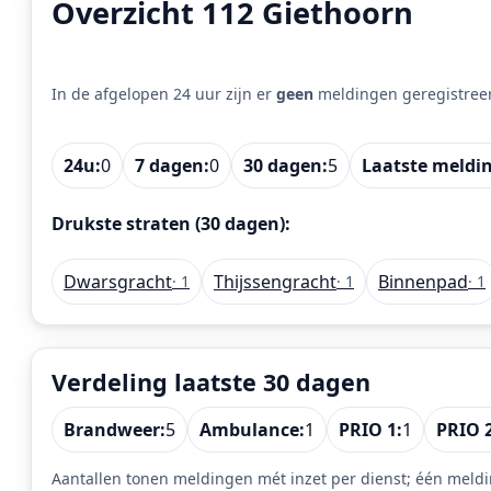
Overzicht 112 Giethoorn
In de afgelopen 24 uur zijn er
geen
meldingen geregistree
24u:
0
7 dagen:
0
30 dagen:
5
Laatste meldi
Drukste straten (30 dagen):
Dwarsgracht
Thijssengracht
Binnenpad
· 1
· 1
· 1
Verdeling laatste 30 dagen
Brandweer:
5
Ambulance:
1
PRIO 1:
1
PRIO 2
Aantallen tonen meldingen mét inzet per dienst; één meldi