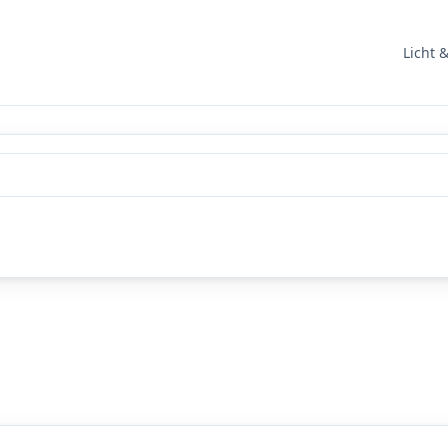
Licht 