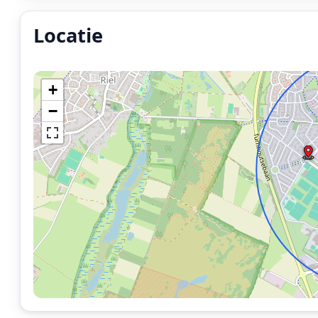
Locatie
Locatie van het incident: Koningsschild, Goirle.
+
−