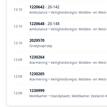
1220642
- 20-142
12:10
Ambulance • Veiligheidsregio: Midden- en West
1220648
- 20-148
12:10
Ambulance • Veiligheidsregio: Midden- en West
2029570
12:10
Groepsoproep
1230264
12:09
Alarmering • Veiligheidsregio: Midden- en West
1230265
12:09
Alarmering • Veiligheidsregio: Midden- en West
1230999
12:09
Meldkamer • Standplaats: Meldkamer Zeeland–We