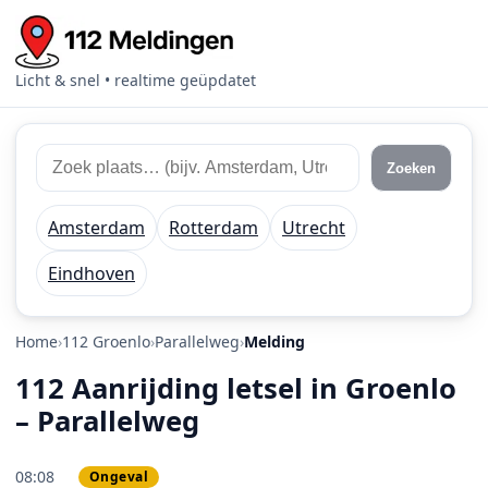
Licht & snel • realtime geüpdatet
Zoek 112 meldingen
Zoek plaats of regio
Zoeken
Amsterdam
Rotterdam
Utrecht
Eindhoven
Home
112 Groenlo
Parallelweg
Melding
112 Aanrijding letsel in Groenlo
– Parallelweg
08:08
Ongeval
PRIO 2