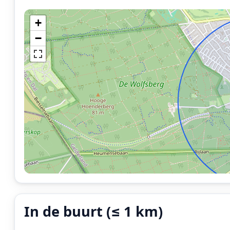
+
−
In de buurt (≤ 1 km)