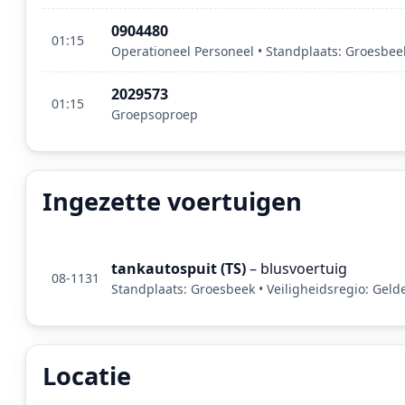
0904480
01:15
Operationeel Personeel • Standplaats: Groesbeek
2029573
01:15
Groepsoproep
Ingezette voertuigen
tankautospuit (TS)
– blusvoertuig
08-1131
Standplaats: Groesbeek • Veiligheidsregio: Geld
Locatie
Locatie van het incident: Kerkstraat, Groesbeek.