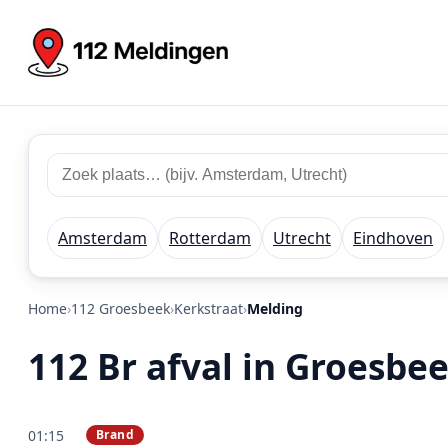
Zoek 112 meldingen
Zoek plaats of regio
Amsterdam
Rotterdam
Utrecht
Eindhoven
Home
112 Groesbeek
Kerkstraat
Melding
112 Br afval in Groesbee
01:15
Brand
PRIO 2