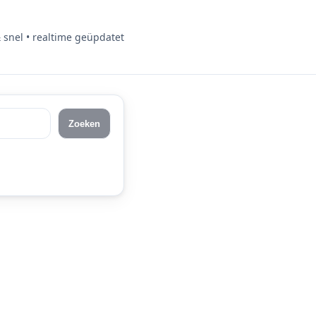
& snel • realtime geüpdatet
Zoeken