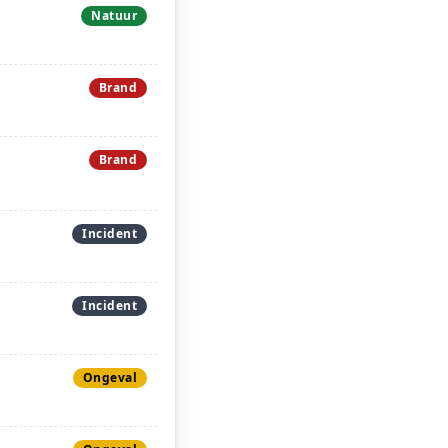
Natuur
Brand
Brand
Incident
Incident
Ongeval