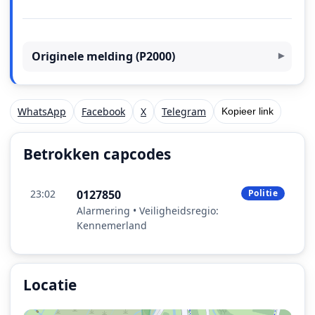
Originele melding (P2000)
WhatsApp
Facebook
X
Telegram
Kopieer link
Betrokken capcodes
23:02
0127850
Politie
Alarmering • Veiligheidsregio:
Kennemerland
Locatie
Locatie van het incident: Rijksweg A200 - Ind Halfweg, 