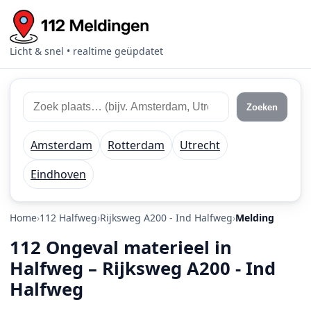
Licht & snel • realtime geüpdatet
Zoek 112 meldingen
Zoek plaats of regio
Zoeken
Amsterdam
Rotterdam
Utrecht
Eindhoven
Home
112 Halfweg
Rijksweg A200 - Ind Halfweg
Melding
112 Ongeval materieel in
Halfweg – Rijksweg A200 - Ind
Halfweg