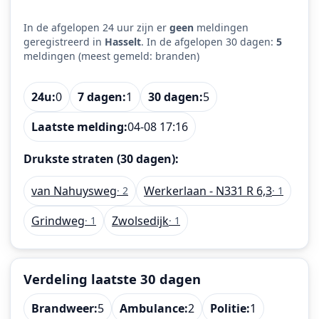
In de afgelopen 24 uur zijn er
geen
meldingen
geregistreerd in
Hasselt
. In de afgelopen 30 dagen:
5
meldingen (meest gemeld: branden)
24u:
0
7 dagen:
1
30 dagen:
5
Laatste melding:
04-08 17:16
Drukste straten (30 dagen):
van Nahuysweg
Werkerlaan - N331 R 6,3
· 2
· 1
Grindweg
Zwolsedijk
· 1
· 1
Verdeling laatste 30 dagen
Brandweer:
5
Ambulance:
2
Politie:
1