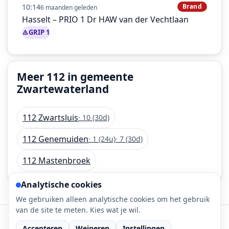
10:14
Brand
6 maanden geleden
Hasselt – PRIO 1 Dr HAW van der Vechtlaan
GRIP 1
Meer 112 in gemeente
Zwartewaterland
112 Zwartsluis
· 10 (30d)
112 Genemuiden
· 1 (24u)
· 7 (30d)
112 Mastenbroek
Analytische cookies
We gebruiken alleen analytische cookies om het gebruik
van de site te meten. Kies wat je wil.
©
2026
112-meldingen.nl • 112 meldingen is onderdeel
van DaLec.
Accepteren
Weigeren
Instellingen