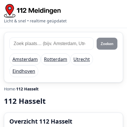
Licht & snel • realtime geüpdatet
Zoek
Zoek
Zoeken
112
plaats
meldingen
of
Amsterdam
Rotterdam
Utrecht
regio
Eindhoven
Home
112 Hasselt
112 Hasselt
Overzicht 112 Hasselt