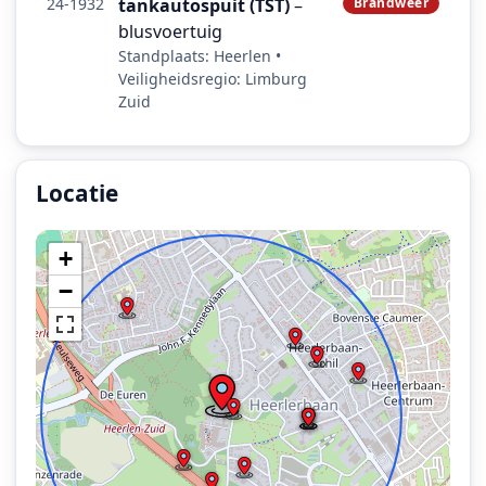
24-1932
tankautospuit (TST)
–
Brandweer
blusvoertuig
Standplaats: Heerlen •
Veiligheidsregio: Limburg
Zuid
Locatie
Locatie van het incident: Parc Imstenrade, Heerlen.
+
−