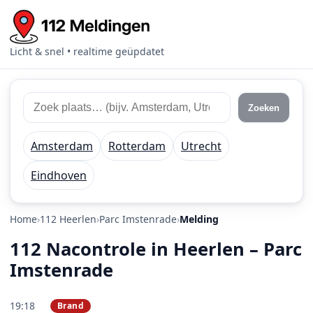
Licht & snel • realtime geüpdatet
Zoek 112 meldingen
Zoek plaats of regio
Zoeken
Amsterdam
Rotterdam
Utrecht
Eindhoven
Home
112 Heerlen
Parc Imstenrade
Melding
112 Nacontrole in Heerlen – Parc
Imstenrade
19:18
Brand
PRIO 2