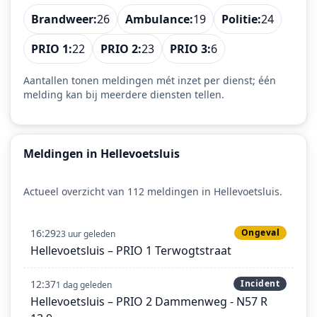
Brandweer:
26
Ambulance:
19
Politie:
24
PRIO 1:
22
PRIO 2:
23
PRIO 3:
6
Aantallen tonen meldingen mét inzet per dienst; één
melding kan bij meerdere diensten tellen.
Meldingen in Hellevoetsluis
Actueel overzicht van 112 meldingen in Hellevoetsluis.
16:29
Ongeval
23 uur geleden
Hellevoetsluis – PRIO 1 Terwogtstraat
12:37
Incident
1 dag geleden
Hellevoetsluis – PRIO 2 Dammenweg - N57 R