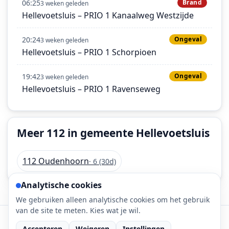
06:25
Brand
3 weken geleden
Hellevoetsluis – PRIO 1 Kanaalweg Westzijde
20:24
Ongeval
3 weken geleden
Hellevoetsluis – PRIO 1 Schorpioen
19:42
Ongeval
3 weken geleden
Hellevoetsluis – PRIO 1 Ravenseweg
Meer 112 in gemeente Hellevoetsluis
112 Oudenhoorn
· 6 (30d)
Analytische cookies
We gebruiken alleen analytische cookies om het gebruik
van de site te meten. Kies wat je wil.
©
2026
112-meldingen.nl • 112 meldingen is onderdeel
Accepteren
Weigeren
Instellingen
van DaLec.