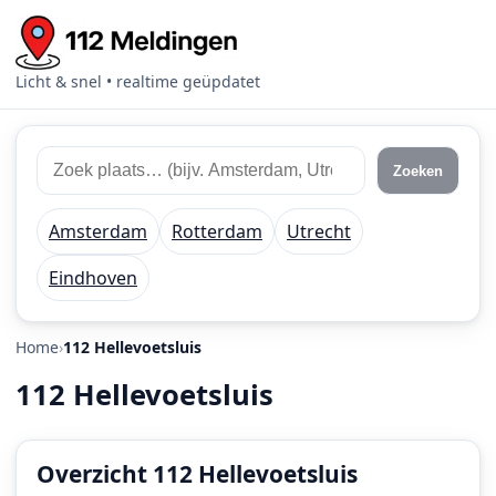
Licht & snel • realtime geüpdatet
Zoek
Zoek
Zoeken
112
plaats
meldingen
of
Amsterdam
Rotterdam
Utrecht
regio
Eindhoven
Home
112 Hellevoetsluis
112 Hellevoetsluis
Overzicht 112 Hellevoetsluis