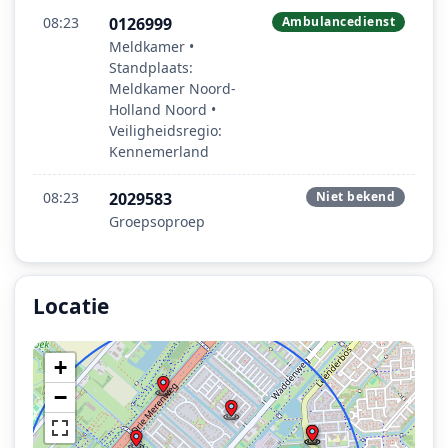
08:23
0126999
Ambulancedienst
Meldkamer •
Standplaats:
Meldkamer Noord-
Holland Noord •
Veiligheidsregio:
Kennemerland
08:23
2029583
Niet bekend
Groepsoproep
Locatie
Locatie van het incident: Deltaweg, Hoofddorp.
+
−