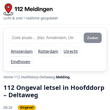
Licht & snel • realtime geüpdatet
Zoek 112 meldingen
Zoek plaats of regio
Zoeken
Amsterdam
Rotterdam
Utrecht
Eindhoven
Home
112 Hoofddorp
Deltaweg
Melding
112 Ongeval letsel in Hoofddorp
– Deltaweg
08:26
Ongeval
PRIO 2