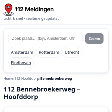
Licht & snel • realtime geüpdatet
Zoek
Zoek
Zoeken
112
plaats
meldingen
of
Amsterdam
Rotterdam
Utrecht
regio
Eindhoven
Home
112 Hoofddorp
Bennebroekerweg
112 Bennebroekerweg –
Hoofddorp