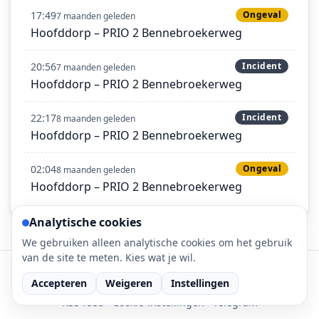
17:49
Ongeval
7 maanden geleden
Hoofddorp – PRIO 2 Bennebroekerweg
20:56
Incident
7 maanden geleden
Hoofddorp – PRIO 2 Bennebroekerweg
22:17
Incident
8 maanden geleden
Hoofddorp – PRIO 2 Bennebroekerweg
02:04
Ongeval
8 maanden geleden
Hoofddorp – PRIO 2 Bennebroekerweg
Analytische cookies
We gebruiken alleen analytische cookies om het gebruik
van de site te meten. Kies wat je wil.
©
2026
112-meldingen.nl • 112 meldingen is onderdeel
van DaLec.
Accepteren
Weigeren
Instellingen
RSS feed
·
Cookie-instellingen
·
Telegram