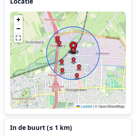
Locatie
Locatie van het incident: Stationsplein, Hoogeveen.
+
−
Leaflet
|
© OpenStreetMap
In de buurt (≤ 1 km)