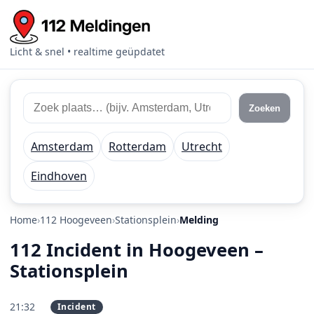
Licht & snel • realtime geüpdatet
Zoek 112 meldingen
Zoek plaats of regio
Zoeken
Amsterdam
Rotterdam
Utrecht
Eindhoven
Home
112 Hoogeveen
Stationsplein
Melding
112 Incident in Hoogeveen –
Stationsplein
21:32
Incident
PRIO 2