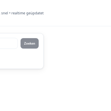
& snel • realtime geüpdatet
Zoeken