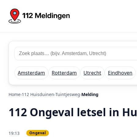
Zoek 112 meldingen
Zoek plaats of regio
Amsterdam
Rotterdam
Utrecht
Eindhoven
Home
112 Huisduinen
Tuintjesweg
Melding
112 Ongeval letsel in H
19:13
Ongeval
PRIO 2