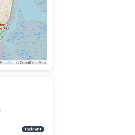
Leaflet
|
© OpenStreetMap
.
Incident