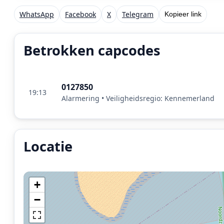
WhatsApp
Facebook
X
Telegram
Kopieer link
Betrokken capcodes
0127850
19:13
Alarmering • Veiligheidsregio: Kennemerland
Locatie
Locatie van het incident: Tuintjesweg, Huisduinen.
+
−