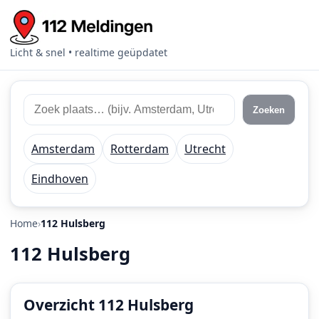
Licht & snel • realtime geüpdatet
Zoek
Zoek
Zoeken
112
plaats
meldingen
of
Amsterdam
Rotterdam
Utrecht
regio
Eindhoven
Home
112 Hulsberg
112 Hulsberg
Overzicht 112 Hulsberg