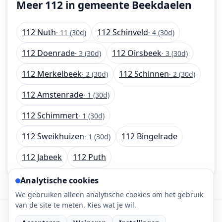
Meer 112 in gemeente Beekdaelen
112 Nuth
112 Schinveld
· 11 (30d)
· 4 (30d)
112 Doenrade
112 Oirsbeek
· 3 (30d)
· 3 (30d)
112 Merkelbeek
112 Schinnen
· 2 (30d)
· 2 (30d)
112 Amstenrade
· 1 (30d)
112 Schimmert
· 1 (30d)
112 Sweikhuizen
112 Bingelrade
· 1 (30d)
112 Jabeek
112 Puth
Analytische cookies
We gebruiken alleen analytische cookies om het gebruik
van de site te meten. Kies wat je wil.
©
2026
112-meldingen.nl • 112 meldingen is onderdeel